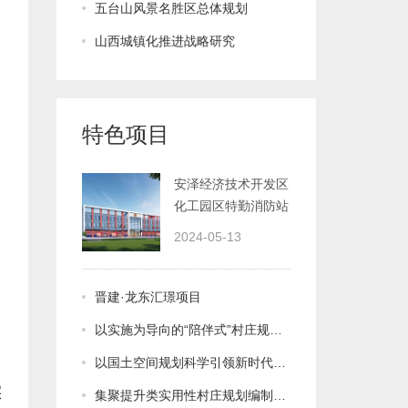
五台山风景名胜区总体规划
山西城镇化推进战略研究
特色项目
（气防站）
2024-05-13
晋建·龙东汇璟项目
以实施为导向的“陪伴式”村庄规划具体实践——以《交城县苏家湾村美丽宜居示范村实用性村庄规划（2019-2035）为例
以国土空间规划科学引领新时代村庄规划——以汾阳市美丽宜居示范村“多规合一”实用性村庄规划编制为例
集聚提升类实用性村庄规划编制实践——以尧都区北练李村为例