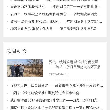
重走支前路 砥砺规划心——省规划院第二十一党支部赴阳曲县店子底红色文化园开展主题党日活动
以项目一线为课堂 以红色教育铸初心——省规划院第四党支部开展“党业融合”红色教育活动
致敬一线劳动者·暖心慰问践初心——省规划院第十党支部“五一”慰问主题党日活动
增强文化自信·凝聚文化力量——第二党支部主题党日活动
项目动态
2026-04-09
程现场调研
谋魅力蓝图，绘英雄吕梁——吕梁市中心城区城镇开发边界内详细规划取得阶段性成果
山西省《绿道建设标准》顺利通过专家审查会
践行智库建设 服务我省雨污排水工作——规划一所顺利完成《雨污分流源头治理技术标准》与《城镇排水防涝技术标准》大纲评审会
我院中标《晋源区雨污分流混接改造工程（一期）EPC总承包》项目